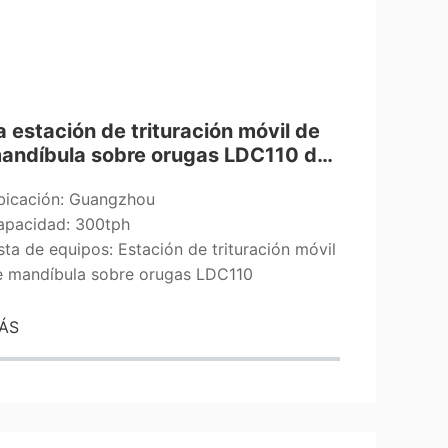
a estación de trituración móvil de
andíbula sobre orugas LDC110 de
a serie 300 ton de Leimeng Group
bicación: Guangzhou
legó al sitio del proyecto en
apacidad: 300tph
uangzhou y completó con éxito la
ntrega.
sta de equipos: Estación de trituración móvil
e mandíbula sobre orugas LDC110
ÁS