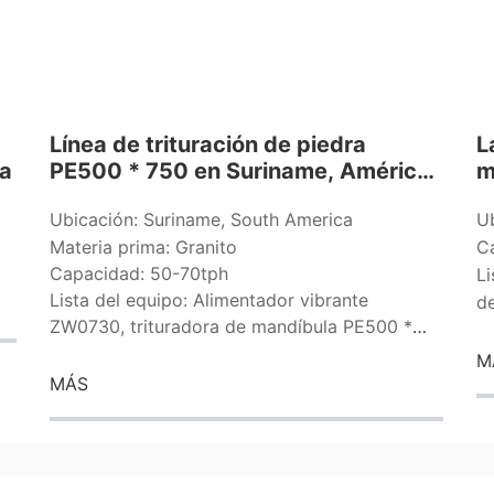
Línea de trituración de piedra
L
ia
PE500 * 750 en Suriname, América
m
del Sur
l
Ubicación: Suriname, South America
U
l
Materia prima: Granito
C
G
Capacidad: 50-70tph
e
Li
Lista del equipo: Alimentador vibrante
d
ZW0730, trituradora de mandíbula PE500 *
750 、 PEX250 * 1200*2,
M
MÁS