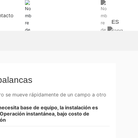
tacto
ES
whatsapp +86
13533234436
 palancas
ero se mueve rápidamente de un campo a otro
necesita base de equipo, la instalación es
 Operación instantánea, bajo costo de
ión