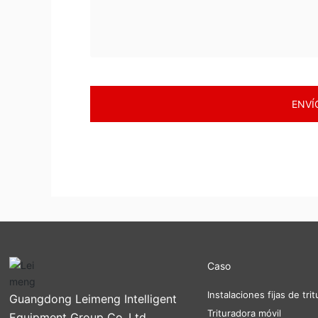
ENVÍ
Caso
Instalaciones fijas de tri
Guangdong Leimeng Intelligent
Trituradora móvil
Equipment Group Co.,Ltd.