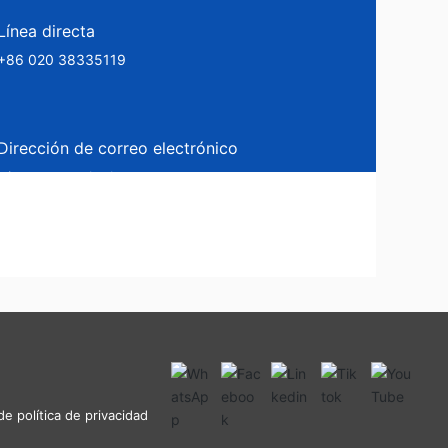
Línea directa
+86 020 38335119
Dirección de correo electrónico
leimeng@crusherlm.com
de política de privacidad