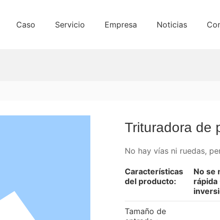
Caso
Servicio
Empresa
Noticias
Con
Trituradora de
No hay vías ni ruedas, p
Características
No se 
del producto:
rápida
invers
Tamaño de