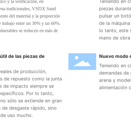
Teniendo en cu
ico y la verificación, en
piezas durant
rena tradicionales, VSI5X Sand
pulsar un botó
nto del material y la proporción
de la máquina 
 de trabajo entre un 30% y un 60%.
lo tanto, este
vulnerables se reducen en más de
mano de obra y
 útil de las piezas de
Nuevo modo d
Teniendo en c
reales de producción,
demandas de p
s de repuesto como la junta
arena y model
ue de impacto siempre se
alimentación c
specíficos. Por lo tanto,
 no sólo se extiende en gran
s de desgaste rápido, sino
 de uso mucho.