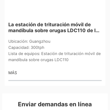
La estación de trituración móvil de
mandíbula sobre orugas LDC110 de la
serie 300 ton de Leimeng Group llegó
Ubicación: Guangzhou
al sitio del proyecto en Guangzhou y
Capacidad: 300tph
completó con éxito la entrega.
Lista de equipos: Estación de trituración móvil de
mandíbula sobre orugas LDC110
MÁS
Enviar demandas en línea